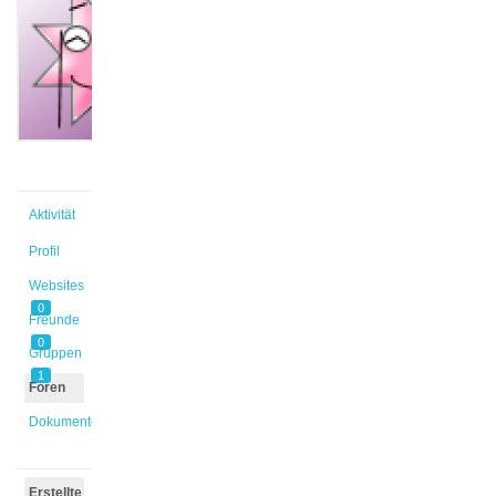
@erickert
Aktiv vor
1 Jahr,
8 Monaten
Aktivität
Profil
Websites
0
Freunde
0
Gruppen
1
Foren
Dokumente
Erstellte