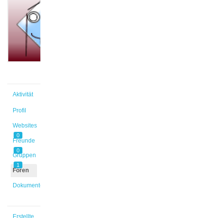
@embauer
Aktiv vor
1 Jahr,
9 Monaten
Aktivität
Profil
Websites
0
Freunde
0
Gruppen
1
Foren
Dokumente
Erstellte