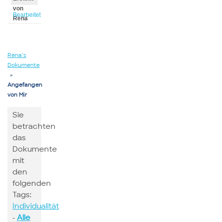
von
Bearbeitet
Rena
von
Rena
Rena’s
Dokumente
▸
Angefangen
von Mir
Sie
betrachten
das
Dokumente
mit
den
folgenden
Tags:
Individualität
-
Alle