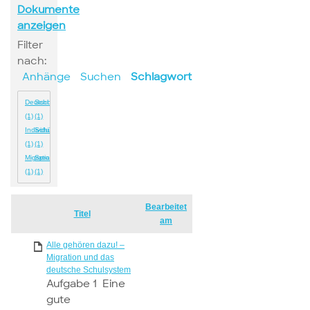
Dokumente
anzeigen
Filter
nach:
Anhänge
Suchen
Schlagwort
Deutschland
Schulen
(1)
(1)
Individualität
Schüler
(1)
(1)
Migration
Sprachen
(1)
(1)
Bearbeitet
Has
Titel
am
attachment
Alle gehören dazu! –
Migration und das
deutsche Schulsystem
Aufgabe 1 Eine
gute