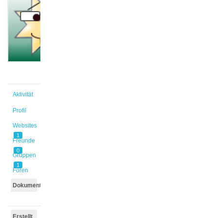
@elhaj
Aktiv vor
8 Monaten,
3 Wochen
Aktivität
Profil
Websites
1
Freunde
0
Gruppen
1
Foren
Dokumente
Erstellt