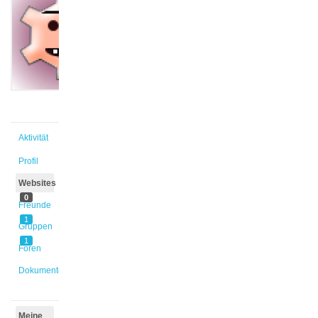
@eileen2
Aktiv vor
1 Jahr,
6 Monaten
Aktivität
Profil
Websites
0
Freunde
1
Gruppen
1
Foren
Dokumente
Meine