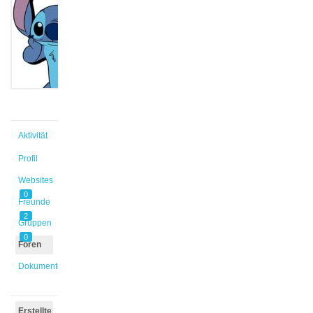
@edakara
Aktiv vor
3 Jahren,
10 Monaten
Aktivität
Profil
Websites
0
Freunde
2
Gruppen
0
Foren
Dokumente
Erstellte