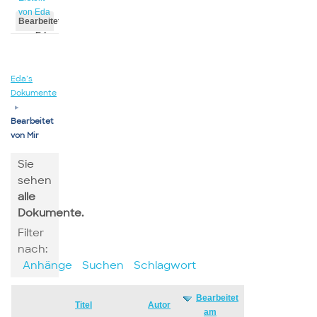
von Eda
Bearbeitet
von Eda
Eda’s
Dokumente
▸
Bearbeitet
von Mir
Sie
sehen
alle
Dokumente.
Filter
nach:
Anhänge
Suchen
Schlagwort
Bearbeitet
Has
Titel
Autor
am