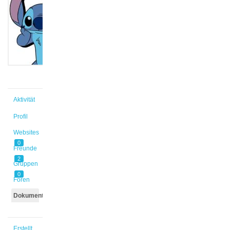
@edakara
Aktiv vor
3 Jahren,
10 Monaten
Aktivität
Profil
Websites
0
Freunde
2
Gruppen
0
Foren
Dokumente
Erstellt