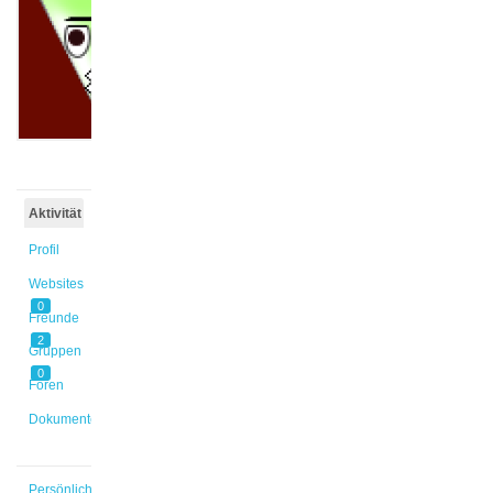
@dittert
Aktiv vor
16 Jahren
Aktivität
Profil
Websites
0
Freunde
2
Gruppen
0
Foren
Dokumente
Persönlich