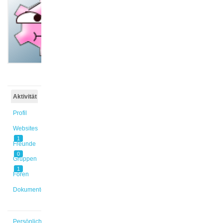
@denzel1
Aktiv vor
11 Monaten,
2 Wochen
Aktivität
Profil
Websites
1
Freunde
0
Gruppen
1
Foren
Dokumente
Persönlich