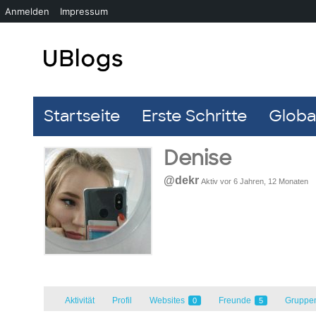
Anmelden
Impressum
Startseite
Erste Schritte
Global
Denise
@dekr
Aktiv vor 6 Jahren, 12 Monaten
Aktivität
Profil
Websites
Freunde
Gruppe
0
5