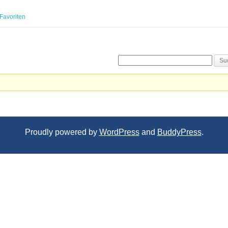
Favoriten
Proudly powered by
WordPress
and
BuddyPress
.