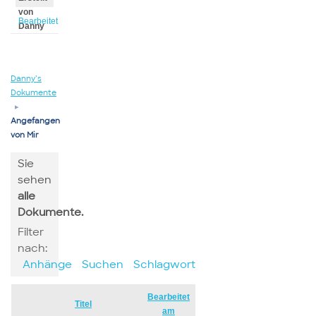
von
Bearbeitet
Danny
von
Danny
Danny’s
Dokumente
▸
Angefangen
von Mir
Sie
sehen
alle
Dokumente.
Filter
nach:
Anhänge
Suchen
Schlagwort
Bearbeitet
Has
Titel
am