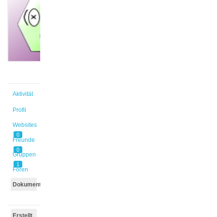
@danbaehr
Aktiv vor
11 Jahren,
3 Monaten
Aktivität
Profil
Websites
0
Freunde
0
Gruppen
1
Foren
Dokumente
Erstellt