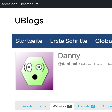
Anmelden
Impressum
Startseite
Erste Schritte
Global
Danny
@danbaehr
Aktiv vor 11 Jahren, 3 M
Aktivität
Profil
Websites
Freunde
Grupp
0
0