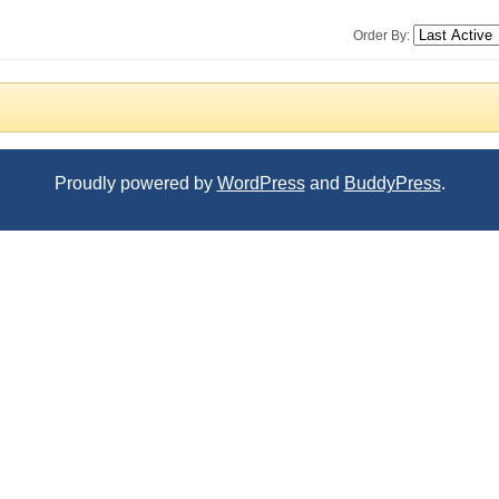
Order By:
Proudly powered by
WordPress
and
BuddyPress
.