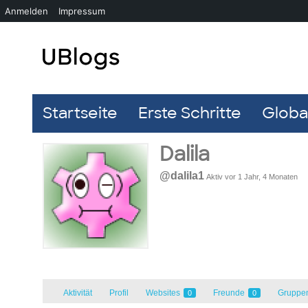
Anmelden
Impressum
Startseite
Erste Schritte
Global
Dalila
@dalila1
Aktiv vor 1 Jahr, 4 Monaten
Aktivität
Profil
Websites
Freunde
Gruppe
0
0