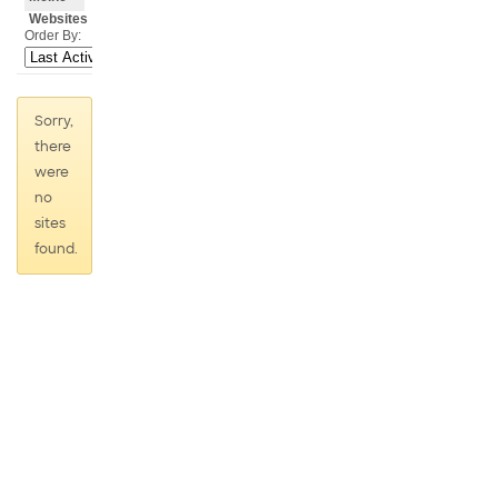
Websites
Order By:
Sorry,
there
were
no
sites
found.