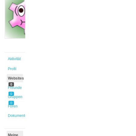
@dalila1
Aktiv vor
1 Jahr,
4 Monaten
Aktivität
Profil
Websites
0
Freunde
0
Gruppen
0
Foren
Dokumente
Meine