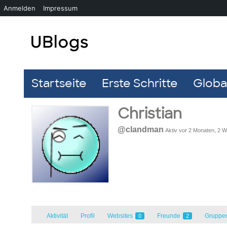
Anmelden
Impressum
Startseite
Erste Schritte
Global
Christian
@clandman
Aktiv vor 2 Monaten, 2 
Aktivität
Profil
Websites
Freunde
Gruppe
0
2