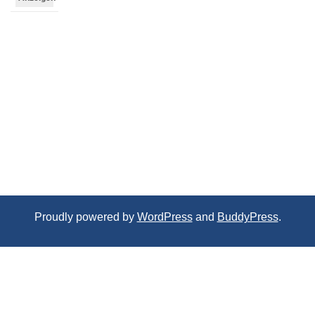
Proudly powered by
WordPress
and
BuddyPress
.