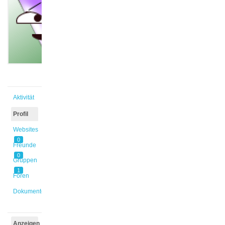
@cinarc
Aktiv vor
1 Jahr,
10 Monaten
Aktivität
Profil
Websites
0
Freunde
0
Gruppen
1
Foren
Dokumente
Anzeigen