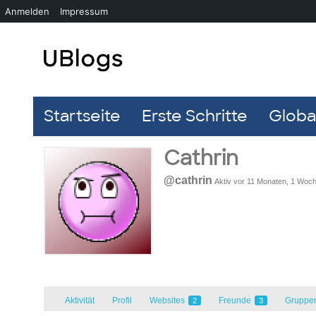
Anmelden
Impressum
Startseite
Erste Schritte
Global
Cathrin
@cathrin
Aktiv vor 11 Monaten, 1 Woc
Aktivität
Profil
Websites
Freunde
Gruppe
2
3