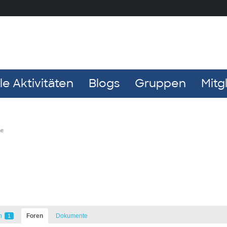
e Aktivitäten
Blogs
Gruppen
Mitg
he
n
Foren
Dokumente
1