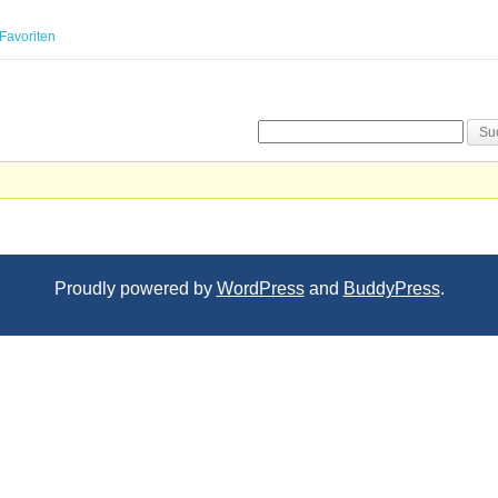
Favoriten
Proudly powered by
WordPress
and
BuddyPress
.