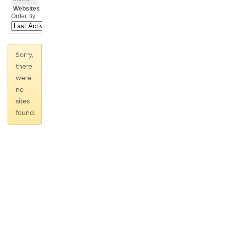
Websites
Order By:
Sorry,
there
were
no
sites
found.