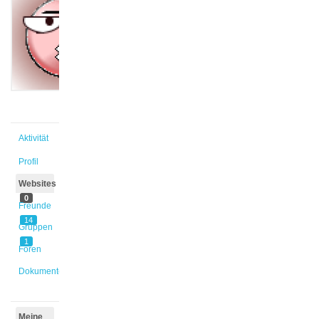
@carolin
Aktiv vor
11 Monaten,
1 Woche
Aktivität
Profil
Websites
0
Freunde
14
Gruppen
1
Foren
Dokumente
Meine