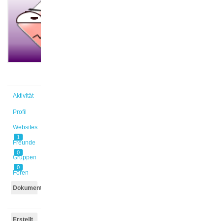
@car_mar
Aktiv vor
4 Jahren,
1 Monat
Aktivität
Profil
Websites
1
Freunde
0
Gruppen
0
Foren
Dokumente
Erstellt