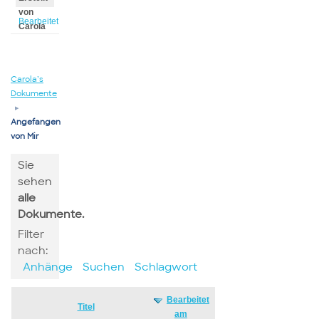
von
Bearbeitet
Carola
von
Carola
Carola’s
Dokumente
▸
Angefangen
von Mir
Sie
sehen
alle
Dokumente.
Filter
nach:
Anhänge
Suchen
Schlagwort
Bearbeitet
Has
Titel
am