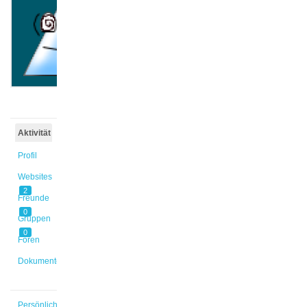
@caop
Aktiv
vor
1 Jahr,
1 Monat
Aktivität
Profil
Websites
2
Freunde
0
Gruppen
0
Foren
Dokumente
Persönlich