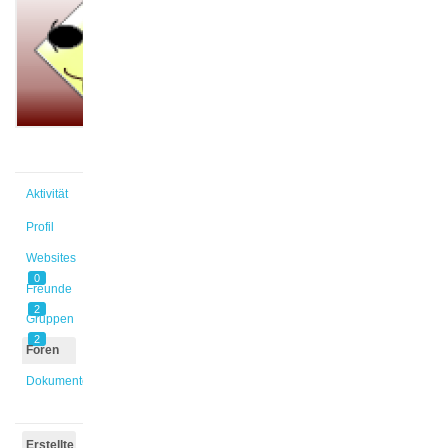
@cansel1
Aktiv vor
1 Jahr,
11 Monaten
Aktivität
Profil
Websites
0
Freunde
2
Gruppen
2
Foren
Dokumente
Erstellte