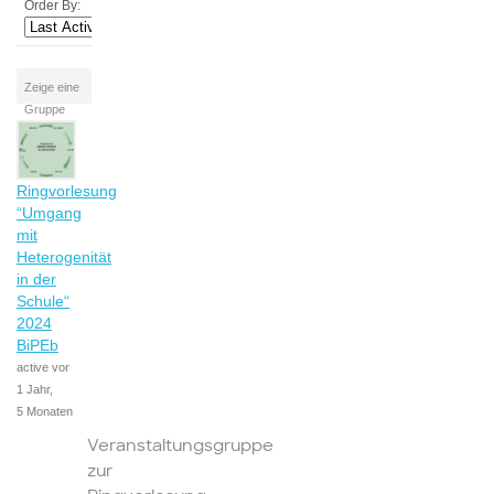
Order By:
Zeige eine
Gruppe
Ringvorlesung
“Umgang
mit
Heterogenität
in der
Schule“
2024
BiPEb
active vor
1 Jahr,
5 Monaten
Veranstaltungsgruppe
zur