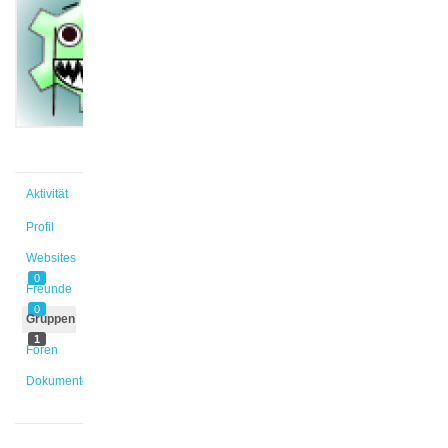
@canel
Aktiv vor
1 Jahr,
6 Monaten
Aktivität
Profil
Websites
0
Freunde
0
Gruppen
1
Foren
Dokumente