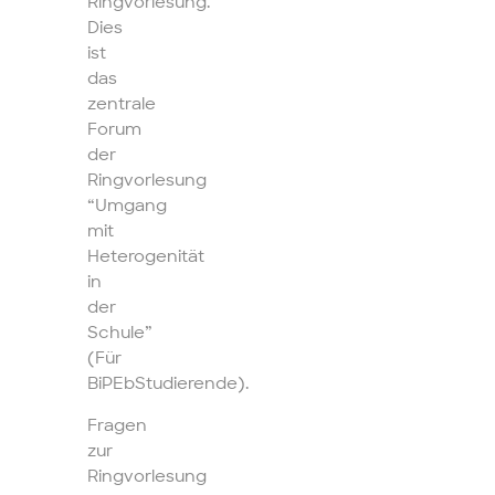
Ringvorlesung.
Dies
ist
das
zentrale
Forum
der
Ringvorlesung
“Umgang
mit
Heterogenität
in
der
Schule”
(Für
BiPEbStudierende).
Fragen
zur
Ringvorlesung