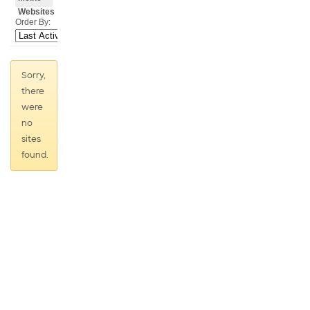
Websites
Order By:
Sorry,
there
were
no
sites
found.