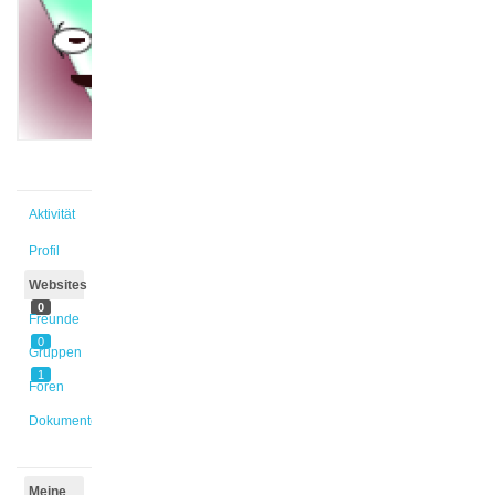
@caliskan
Aktiv vor
1 Jahr,
3 Monaten
Aktivität
Profil
Websites
0
Freunde
0
Gruppen
1
Foren
Dokumente
Meine