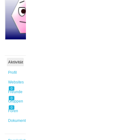
baran
@byalcin
Aktiv vor
1 Jahr,
4 Monaten
Aktivität
Profil
Websites
0
Freunde
0
Gruppen
0
Foren
Dokumente