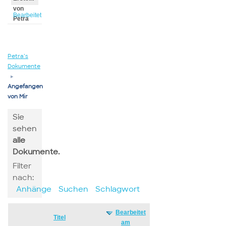
von
Bearbeitet
Petra
von
Petra
Petra’s
Dokumente
▸
Angefangen
von Mir
Sie
sehen
alle
Dokumente.
Filter
nach:
Anhänge
Suchen
Schlagwort
Bearbeitet
Has
Titel
am