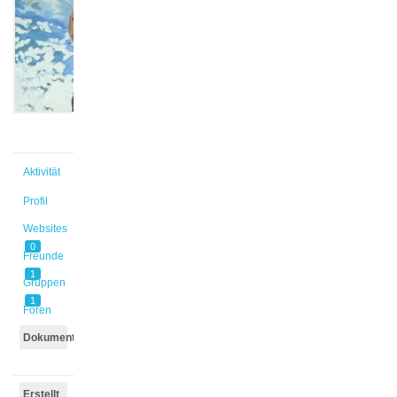
@boxler
Aktiv vor
7 Jahren,
5 Monaten
Aktivität
Profil
Websites
0
Freunde
1
Gruppen
1
Foren
Dokumente
Erstellt