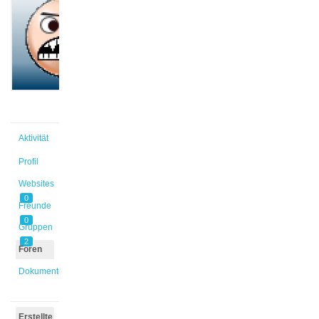
@ay_la
Aktiv vor
4 Jahren,
5 Monaten
Aktivität
Profil
Websites
0
Freunde
0
Gruppen
2
Foren
Dokumente
Erstellte