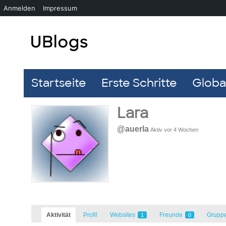
Anmelden
Impressum
Startseite
Erste Schritte
Global
Lara
@auerla
Aktiv vor 4 Wochen
Aktivität
Profil
Websites
Freunde
Grupp
1
0