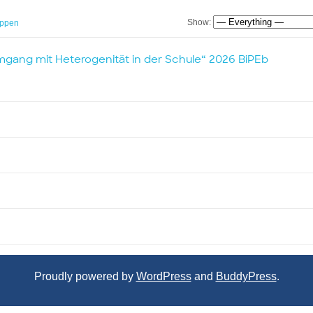
Show:
ppen
gang mit Heterogenität in der Schule“ 2026 BiPEb
Proudly powered by
WordPress
and
BuddyPress
.