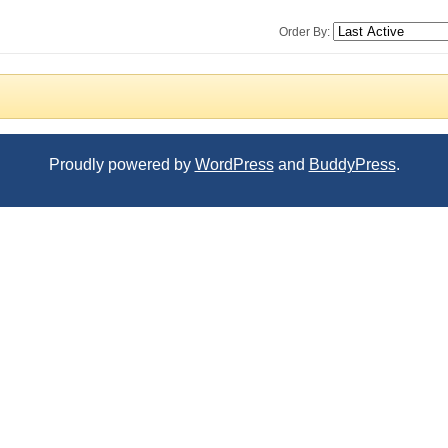
Order By:
Proudly powered by
WordPress
and
BuddyPress
.