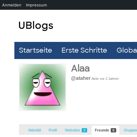
Anmelden
Impressum
Startseite
Erste Schritte
Global
Alaa
@ataher
Aktiv vor 2 Jahren
Aktivität
Profil
Websites
Freunde
Grupp
0
0