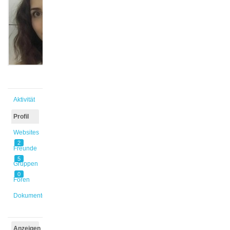
@anush
Aktiv vor
2 Jahren,
8 Monaten
Aktivität
Profil
Websites
2
Freunde
5
Gruppen
0
Foren
Dokumente
Anzeigen