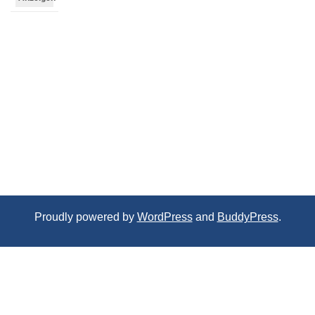
Proudly powered by
WordPress
and
BuddyPress
.