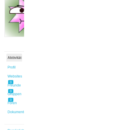
Marina
@annneu
Aktiv vor
5 Jahren,
4 Monaten
Aktivität
Profil
Websites
0
Freunde
0
Gruppen
0
Foren
Dokumente