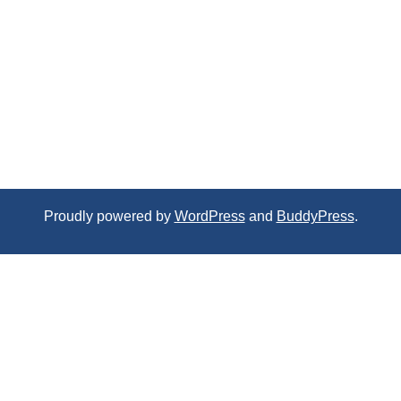
Proudly powered by
WordPress
and
BuddyPress
.