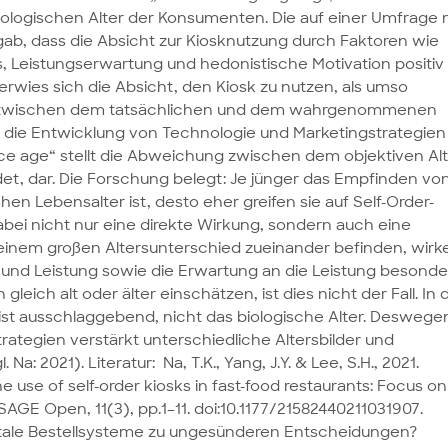
logischen Alter der Konsumenten. Die auf einer Umfrage 
gab, dass die Absicht zur Kiosknutzung durch Faktoren wie
uss, Leistungserwartung und hedonistische Motivation positiv
rwies sich die Absicht, den Kiosk zu nutzen, als umso
ed zwischen dem tatsächlichen und dem wahrgenommenen
r die Entwicklung von Technologie und Marketingstrategien
ce age“ stellt die Abweichung zwischen dem objektiven Al
et, dar. Die Forschung belegt: Je jünger das Empfinden vo
en Lebensalter ist, desto eher greifen sie auf Self-Order-
abei nicht nur eine direkte Wirkung, sondern auch eine
 einem großen Altersunterschied zueinander befinden, wirk
s und Leistung sowie die Erwartung an die Leistung besonde
leich alt oder älter einschätzen, ist dies nicht der Fall. In 
ist ausschlaggebend, nicht das biologische Alter. Deswege
trategien verstärkt unterschiedliche Altersbilder und
: 2021). Literatur: Na, T.K., Yang, J.Y. & Lee, S.H., 2021.
e use of self-order kiosks in fast-food restaurants: Focus on
SAGE Open, 11(3), pp.1–11. doi:10.1177/21582440211031907.
gitale Bestellsysteme zu ungesünderen Entscheidungen?