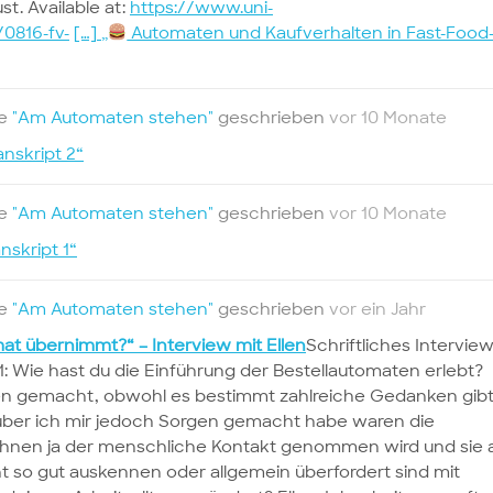
t. Available at:
https://www.uni-
0816-fv-
[…]
„
Automaten und Kaufverhalten in Fast-Food
te
"Am Automaten stehen"
geschrieben
vor 10 Monate
anskript 2“
te
"Am Automaten stehen"
geschrieben
vor 10 Monate
nskript 1“
te
"Am Automaten stehen"
geschrieben
vor ein Jahr
at übernimmt?“ – Interview mit Ellen
Schriftliches Intervie
1: Wie hast du die Einführung der Bestellautomaten erlebt?
nken gemacht, obwohl es bestimmt zahlreiche Gedanken gibt
ber ich mir jedoch Sorgen gemacht habe waren die
ihnen ja der menschliche Kontakt genommen wird und sie 
ht so gut auskennen oder allgemein überfordert sind mit