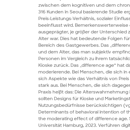
zwischen dem kognitiven und dem chrono
316 Kunden in Seoul basierende Studie er
Preis-Leistungs-Verhältnis, sozialer Einfl
beeinflusst wird. Bemerkenswerterweise e
ausgeprägter, je größer der Unterschi
Alter war. Dies hat bedeutende Folgen fü
Bereich des Gastgewerbes. Das „differen
und dem Alter, das man subjektiv empfind
Personen im Vergleich zu ihrem tatsächlich
Kioske zurück. Das „difference age“ hat d
moderierende. Bei Menschen, die sich in
sich Aspekte wie das Verhältnis von Prei
stark aus. Bei Menschen, die sich dagegen g
Praxis heißt das: Die Alterswahrnehmung 
sollten Designs für Kioske und Marketings
Nutzungsbedürfnisse berücksichtigen (vgl. Na
Determinants of behavioral intention of th
the moderating effect of difference age. 
Universität Hamburg, 2023. Verführen di