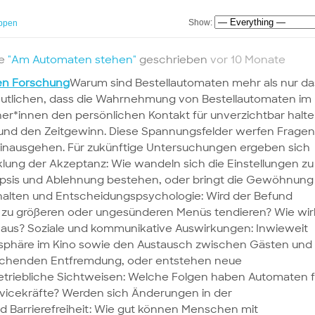
Show:
ppen
te
"Am Automaten stehen"
geschrieben
vor 10 Monate
en Forschung
Warum sind Bestellautomaten mehr als nur da
utlichen, dass die Wahrnehmung von Bestellautomaten im
her*innen den persönlichen Kontakt für unverzichtbar halte
und den Zeitgewinn. Diese Spannungsfelder werfen Fragen
 hinausgehen. Für zukünftige Untersuchungen ergeben sich
lung der Akzeptanz: Wie wandeln sich die Einstellungen zu
kepsis und Ablehnung bestehen, oder bringt die Gewöhnung
halten und Entscheidungspsychologie: Wird der Befund
zu größeren oder ungesünderen Menüs tendieren? Wie wi
i aus? Soziale und kommunikative Auswirkungen: Inwieweit
osphäre im Kino sowie den Austausch zwischen Gästen und
leichenden Entfremdung, oder entstehen neue
triebliche Sichtweisen: Welche Folgen haben Automaten f
ervicekräfte? Werden sich Änderungen in der
nd Barrierefreiheit: Wie gut können Menschen mit