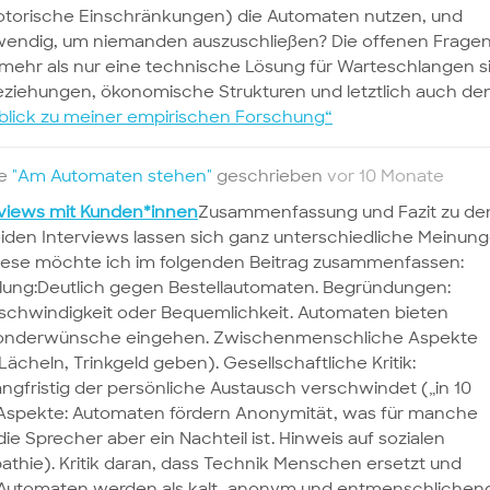
torische Einschränkungen) die Automaten nutzen, und
wendig, um niemanden auszuschließen? Die offenen Frage
mehr als nur eine technische Lösung für Warteschlangen s
Beziehungen, ökonomische Strukturen und letztlich auch de
lick zu meiner empirischen Forschung“
te
"Am Automaten stehen"
geschrieben
vor 10 Monate
views mit Kunden*innen
Zusammenfassung und Fazit zu de
den Interviews lassen sich ganz unterschiedliche Meinun
Diese möchte ich im folgenden Beitrag zusammenfassen:
ellung:Deutlich gegen Bestellautomaten. Begründungen:
eschwindigkeit oder Bequemlichkeit. Automaten bieten
 Sonderwünsche eingehen. Zwischenmenschliche Aspekte
 Lächeln, Trinkgeld geben). Gesellschaftliche Kritik:
ngfristig der persönliche Austausch verschwindet („in 10
re Aspekte: Automaten fördern Anonymität, was für manche
e Sprecher aber ein Nachteil ist. Hinweis auf sozialen
athie). Kritik daran, dass Technik Menschen ersetzt und
: Automaten werden als kalt, anonym und entmenschlichen