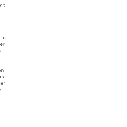
mit
 im
ter
n
en
rs
der
n