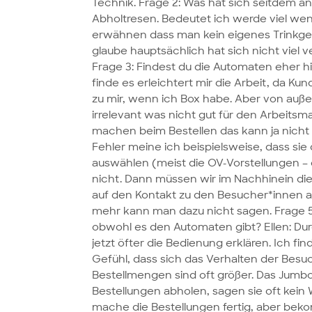
Technik. Frage 2: Was hat sich seitdem an
Abholtresen. Bedeutet ich werde viel weni
erwähnen dass man kein eigenes Trinkgeld
glaube hauptsächlich hat sich nicht viel 
Frage 3: Findest du die Automaten eher hi
finde es erleichtert mir die Arbeit, da 
zu mir, wenn ich Box habe. Aber von auß
irrelevant was nicht gut für den Arbeitsm
machen beim Bestellen das kann ja nicht
Fehler meine ich beispielsweise, dass sie 
auswählen (meist die OV-Vorstellungen – 
nicht. Dann müssen wir im Nachhinein die
auf den Kontakt zu den Besucher*innen aus
mehr kann man dazu nicht sagen. Frage 5: 
obwohl es den Automaten gibt? Ellen: Dur
jetzt öfter die Bedienung erklären. Ich fi
Gefühl, dass sich das Verhalten der Besuc
Bestellmengen sind oft größer. Das Jumb
Bestellungen abholen, sagen sie oft kei
mache die Bestellungen fertig, aber beko