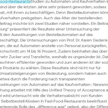
Food-Restaurants
Studien zu Automaten und Kaufverhalten i
ind über die letzten Jahre sehr präsent geworden, sodass
at, mit ihnen zu beschäftigen. Denn Bestellautomaten kö
fverhalten preisgeben. Auch das Alter der bestellenden
 Beitrag möchte ich zwei Studien näher vorstellen. Ein Beitr
rg“ präsentiert die Resultate einer Untersuchung der
 mit den Auswirkungen von Bestellautomaten auf das
eschäftigt. Die Untersuchungen von Prof. Dr. Karen Gedenk
n, die auf Automaten anstelle von Personal zurückgreifen,
rchschnitt um 14 bis 16 Prozent. Zudem beinhaltet das über
ehr Zucker und Transfette, weshalb es ungesünder ist. Da
aschinen effizienter geworden und zum anderen ist der soz
 Produkte zu wählen. Diese Resultate sind nicht nur für
 Umsatzsteigerungen von Bedeutung, sondern haben auch
, etwa durch die Forderung nach transparenten
swirkungen von Automaten auf das Kaufverhalten : Newsr
chung arbeitet mit Hilfe des Unified Theory of Acceptance 
i wird untersucht wie die Verhaltensabsicht von Kunden
Selbstbestell-Kiosken in Fast-Food-Restaurants beeinflusst
derierende Rolle des „difference age“ gelegt, also der Differ