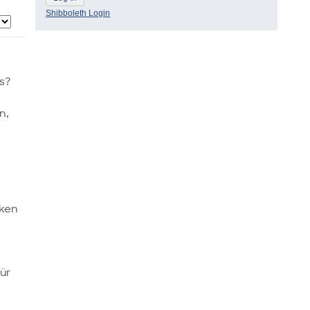
Shibboleth Login
s?
n,
rken
ür