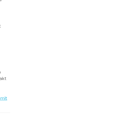
t
n
n
akt
 mit