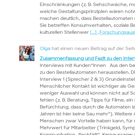
Einschränkungen (z. B. Sehschwäche, mo
welche Gestaltungsprinzipien wären not
machen deutlich, dass Bestellautomaten 
Sie betreffen Konsumverhalten, soziale 
kulturellen Stellenwer
[…]
„Forschungsausb
Olga
hat einen neuen Beitrag auf der Sei
Zusammenfassung und Fazit zu den Inter
Interviews mit Kunden*innen Aus den bei
zu den Bestellautomaten herausstellen. 
Interview 1 (Sprecher 2 & 3) Grundeinst
Menschlicher Kontakt ist wichtiger als G
weniger Auswahl und können nicht auf
fehlen (z. B. Beratung, Tipps für Filme, ein
Befürchtung, dass durch die Automaten la
Jahren ist hier keine Sau mehr“). Weite
Menschen zwar Vorteile haben kann, für di
Mehrwert für Mitarbeiter (Trinkgeld, Symp
Kommunikation „flachfällt“. Kernaussage