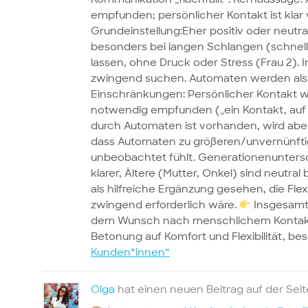
empfunden; persönlicher Kontakt ist klar 
Grundeinstellung:Eher positiv oder neutr
besonders bei langen Schlangen (schnell
lassen, ohne Druck oder Stress (Frau 2). I
zwingend suchen. Automaten werden als A
Einschränkungen: Persönlicher Kontakt wi
notwendig empfunden („ein Kontakt, auf 
durch Automaten ist vorhanden, wird abe
dass Automaten zu größeren/unvernünfti
unbeobachtet fühlt. Generationenuntersc
klarer, Ältere (Mutter, Onkel) sind neutra
als hilfreiche Ergänzung gesehen, die Fle
zwingend erforderlich wäre.
Insgesamt 
dem Wunsch nach menschlichem Kontakt. 
Betonung auf Komfort und Flexibilität, b
Kunden*innen“
Olga
hat einen neuen Beitrag auf der Sei