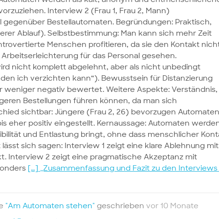
vorzuziehen. Interview 2 (Frau 1, Frau 2, Mann)
al gegenüber Bestellautomaten. Begründungen: Praktisch,
erer Ablauf). Selbstbestimmung: Man kann sich mehr Zeit
ntrovertierte Menschen profitieren, da sie den Kontakt nich
rbeitserleichterung für das Personal gesehen.
rd nicht komplett abgelehnt, aber als nicht unbedingt
den ich verzichten kann“). Bewusstsein für Distanzierung
r weniger negativ bewertet. Weitere Aspekte: Verständnis,
geren Bestellungen führen können, da man sich
hied sichtbar: Jüngere (Frau 2, 26) bevorzugen Automate
l bis eher positiv eingestellt. Kernaussage: Automaten werde
xibilität und Entlastung bringt, ohne dass menschlicher Kont
lässt sich sagen: Interview 1 zeigt eine klare Ablehnung mit
Interview 2 zeigt eine pragmatische Akzeptanz mit
esonders
[…]
„Zusammenfassung und Fazit zu den Interviews
te
"Am Automaten stehen"
geschrieben
vor 10 Monate