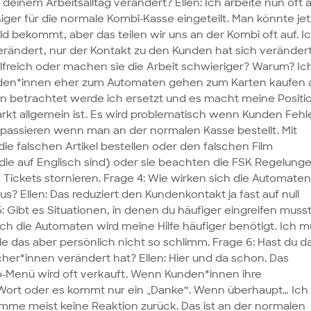
 deinem Arbeitsalltag verändert? Ellen: Ich arbeite nun oft
ger für die normale Kombi-Kasse eingeteilt. Man könnte jet
 bekommt, aber das teilen wir uns an der Kombi oft auf. I
verändert, nur der Kontakt zu den Kunden hat sich verändert
lfreich oder machen sie die Arbeit schwieriger? Warum? ⁠Ic
Kunden*innen eher zum Automaten gehen zum Karten kaufen 
en betrachtet werde ich ersetzt und es macht meine Positi
arkt allgemein ist. Es wird problematisch wenn Kunden Fehl
 passieren wenn man an der normalen Kasse bestellt. Mit
die falschen Artikel bestellen oder den falschen Film
die auf Englisch sind) oder sie beachten die FSK Regelung
 Tickets stornieren. Frage 4: Wie wirken sich die Automaten
? Ellen: Das reduziert den Kundenkontakt ja fast auf null
Gibt es Situationen, in denen du häufiger eingreifen musst
ch die Automaten wird meine Hilfe häufiger benötigt. Ich m
nde das aber persönlich nicht so schlimm. Frage 6: Hast du d
her*innen verändert hat? Ellen: Hier und da schon. Das
o-Menü wird oft verkauft. Wenn Kunden*innen ihre
n Wort oder es kommt nur ein „Danke“. Wenn überhaupt… Ich
mme meist keine Reaktion zurück. Das ist an der normalen