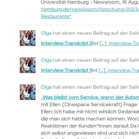
Universität Hamburg – Newsroom, 16 Augus
hamburg.de/newsroom/forschung/2023/
Restaurants“
Olga
hat einen neuen Beitrag auf der Sei
Interview-Transkript 2
Int
[…]
„Interview-Tr
Olga
hat einen neuen Beitrag auf der Sei
Interview-Transkript 1
Int
[…]
„Interview-Tra
Olga
hat einen neuen Beitrag auf der Sei
„Was bleibt vom Service, wenn der Autom
mit Ellen (Cinespace Servicekraft) Frage 
Ellen: Ich habe mir nicht wirklich Geda
die man sich hätte machen können. Worü
Reaktionen der Kunden*innen darauf. Da 
sich selbst angewiesen sind und sich nic