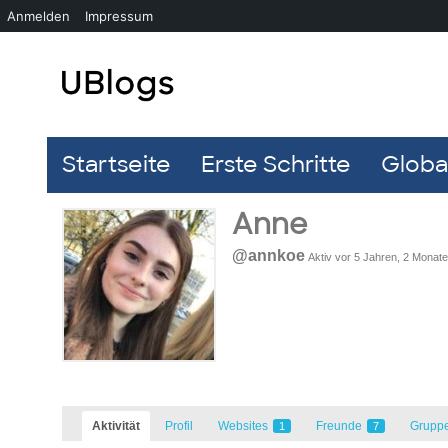
Anmelden
Impressum
Startseite
Erste Schritte
Global
Anne
@annkoe
Aktiv vor 5 Jahren, 2 Monat
Aktivität
Profil
Websites
Freunde
Grupp
1
7