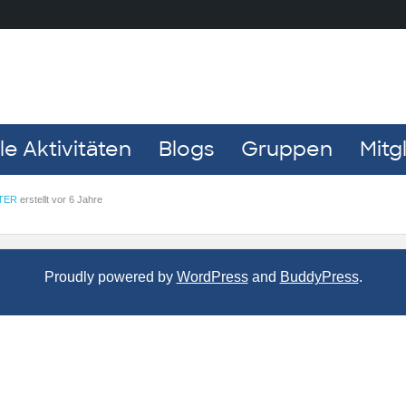
e Aktivitäten
Blogs
Gruppen
Mitg
TER
erstellt
vor 6 Jahre
Proudly powered by
WordPress
and
BuddyPress
.