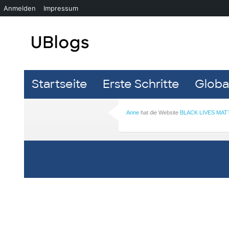
Anmelden
Impressum
Startseite
Erste Schritte
Global
Anne
hat die Website
BLACK LIVES MAT