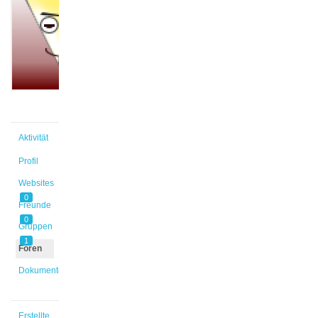
Lena
@annklein
Aktiv vor
2 Jahren
Aktivität
Profil
Websites
0
Freunde
0
Gruppen
1
Foren
Dokumente
Erstellte