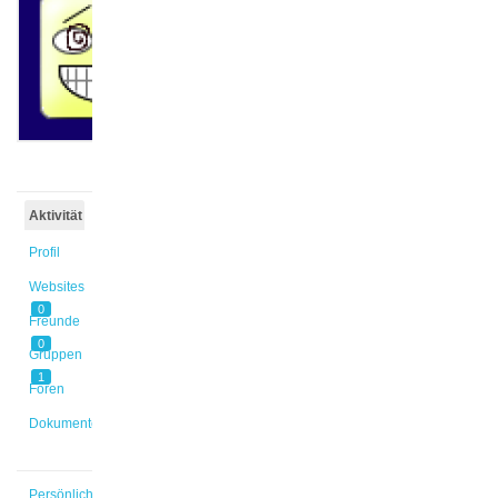
@amirkh
Aktiv vor
8 Jahren,
4 Monaten
Aktivität
Profil
Websites
0
Freunde
0
Gruppen
1
Foren
Dokumente
Persönlich