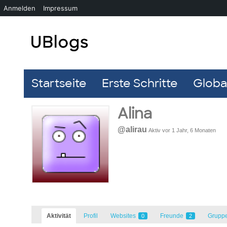
Anmelden
Impressum
Startseite
Erste Schritte
Global
Alina
@alirau
Aktiv vor 1 Jahr, 6 Monaten
Aktivität
Profil
Websites
Freunde
Grupp
0
2