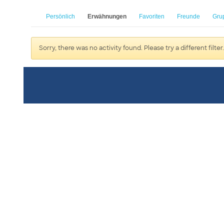
Persönlich
Erwähnungen
Favoriten
Freunde
Gru
Sorry, there was no activity found. Please try a different filter.