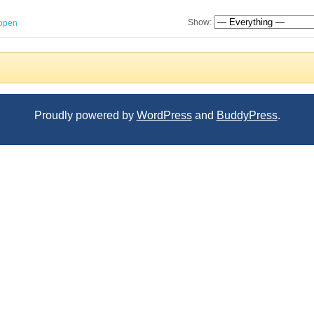
Show:
ppen
Proudly powered by
WordPress
and
BuddyPress
.