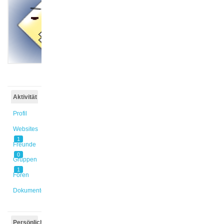
@alhilu1
Aktiv vor
9 Monaten,
4 Wochen
Aktivität
Profil
Websites
1
Freunde
0
Gruppen
1
Foren
Dokumente
Persönlich