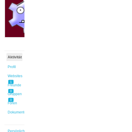
@ajk
Aktiv vor
1 Jahr,
6 Monaten
Aktivität
Profil
Websites
1
Freunde
0
Gruppen
0
Foren
Dokumente
Persönlich