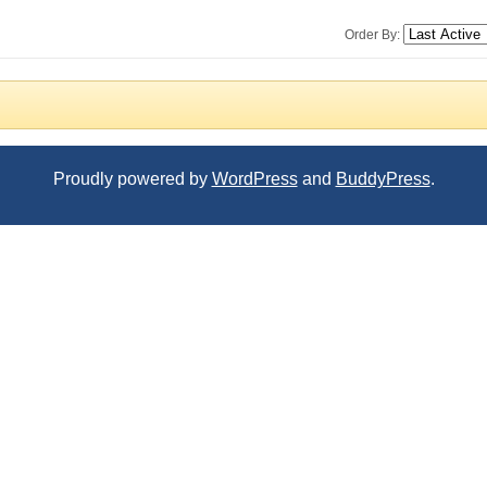
Order By:
Proudly powered by
WordPress
and
BuddyPress
.