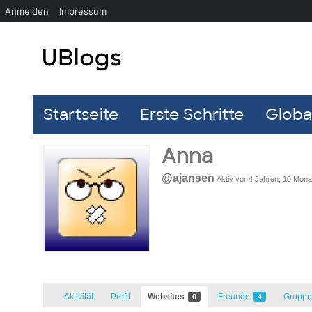
Anmelden
Impressum
Startseite
Erste Schritte
Global
Anna
@ajansen
Aktiv vor 4 Jahren, 10 Mona
Aktivität
Profil
Websites
Freunde
Grupp
0
4