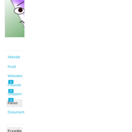
@abensel
Aktiv vor
10 Monaten,
1 Woche
Aktivität
Profil
Websites
1
Freunde
0
Gruppen
1
Foren
Dokumente
Erstellte