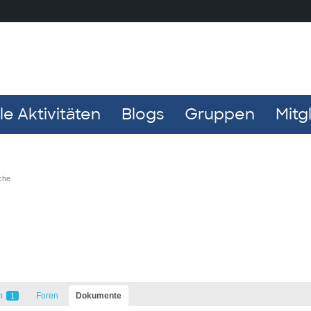
e Aktivitäten
Blogs
Gruppen
Mitg
che
n
Foren
Dokumente
1