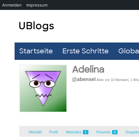
Anmelden
Impressum
Startseite
Erste Schritte
Global
Adelina
@abensel
Aktiv vor 10 Monaten, 1 Wo
Aktivität
Profil
Websites
Freunde
Gruppe
1
0