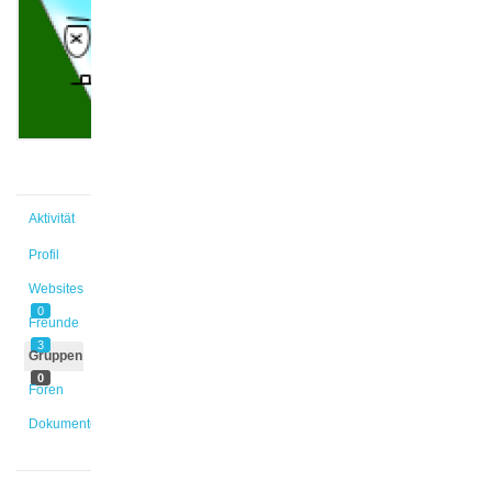
Beem
@abeem
Aktiv vor
7 Jahren,
1 Monat
Aktivität
Profil
Websites
0
Freunde
3
Gruppen
0
Foren
Dokumente