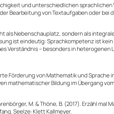
chigkeit und unterschiedlichen sprachliche
i der Bearbeitung von Textaufgaben oder bei d
cht als Nebenschauplatz, sondern als integral
esung ist eindeutig: Sprachkompetenz ist kein
 Verständnis – besonders in heterogenen Ler
erte Förderung von Mathematik und Sprache in Ki
ven mathematischer Bildung im Übergang vom
ührenbörger, M. & Thöne, B. (2017).
Erzähl mal M
fang.
Seelze: Klett Kallmeyer.