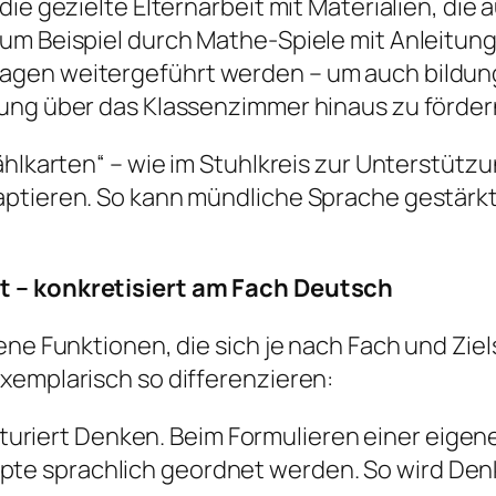
die gezielte Elternarbeit mit Materialien, d
um Beispiel durch Mathe-Spiele mit Anleitung
gen weitergeführt werden – um auch bildung
dung über das Klassenzimmer hinaus zu förder
ählkarten“ – wie im Stuhlkreis zur Unterstützu
ptieren. So kann mündliche Sprache gestärkt 
t – konkretisiert am Fach Deutsch
dene Funktionen, die sich je nach Fach und Zi
xemplarisch so differenzieren:
kturiert Denken. Beim Formulieren einer eige
epte sprachlich geordnet werden. So wird De