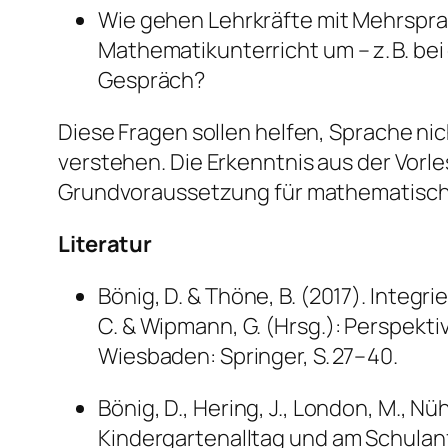
Wie gehen Lehrkräfte mit Mehrspra
Mathematikunterricht um – z. B. be
Gespräch?
Diese Fragen sollen helfen, Sprache ni
verstehen. Die Erkenntnis aus der Vorl
Grundvoraussetzung für mathematisches
Literatur
Bönig, D. & Thöne, B. (2017). Integri
C. & Wipmann, G. (Hrsg.):
Perspekti
Wiesbaden: Springer, S. 27–40.
Bönig, D., Hering, J., London, M., N
Kindergartenalltag und am Schulan