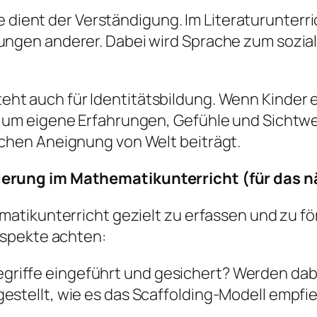
e dient der Verständigung. Im Literaturunterr
nungen anderer. Dabei wird Sprache zum soz
teht auch für Identitätsbildung. Wenn Kinder
, um eigene Erfahrungen, Gefühle und Sichtw
ichen Aneignung von Welt beiträgt.
rung im Mathematikunterricht (für das n
atikunterricht gezielt zu erfassen und zu fö
Aspekte achten:
iffe eingeführt und gesichert? Werden dabei 
estellt, wie es das Scaffolding-Modell empfie