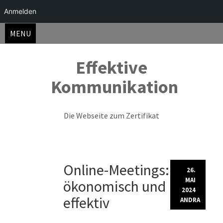
Anmelden
MENU
Effektive
Kommunikation
Die Webseite zum Zertifikat
Skip
Online-Meetings:
to
26.
content
MAI
ökonomisch und
2024
effektiv
ANDRA