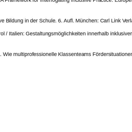
n: A Framework for Interrogating Inclusive Practice. Euro
ive Bildung in der Schule. 6. Aufl. München: Carl Link Verl
irol / Italien: Gestaltungsmöglichkeiten innerhalb inklusiv
g. Wie multiprofessionelle Klassenteams Fördersituationen