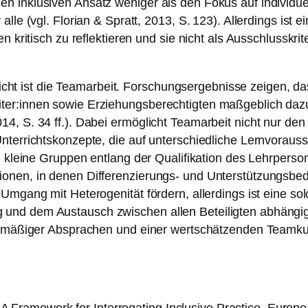
 inklusiven Ansatz weniger als den Fokus auf individuel
le (vgl. Florian & Spratt, 2013, S. 123). Allerdings ist ei
n kritisch zu reflektieren und sie nicht als Ausschlusskri
erricht ist die Teamarbeit. Forschungsergebnisse zeigen, 
ter:innen sowie Erziehungsberechtigten maßgeblich dazu
4, S. 34 ff.). Dabei ermöglicht Teamarbeit nicht nur de
terrichtskonzepte, die auf unterschiedliche Lernvorausse
in kleine Gruppen entlang der Qualifikation des Lehrpers
onen, in denen Differenzierungs- und Unterstützungsbed
 Umgang mit Heterogenität fördern, allerdings ist eine s
d dem Austausch zwischen allen Beteiligten abhängig (vg
elmäßiger Absprachen und einer wertschätzenden Teamkultu