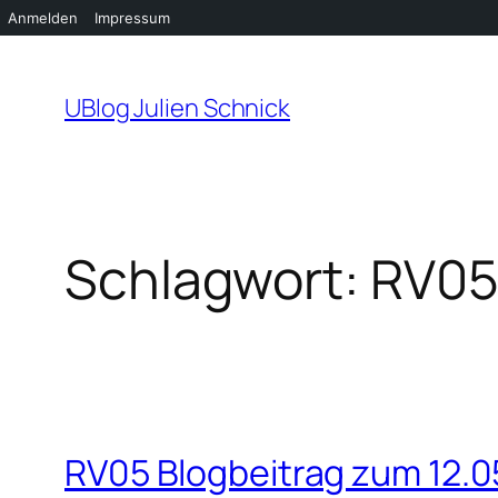
Anmelden
Impressum
Zum
Inhalt
UBlog Julien Schnick
springen
Schlagwort:
RV0
RV05 Blogbeitrag zum 12.