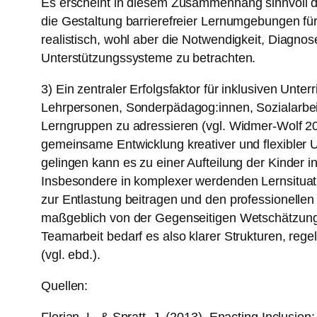
Es erscheint in diesem Zusammenhang sinnvoll den
die Gestaltung barrierefreier Lernumgebungen für al
realistisch, wohl aber die Notwendigkeit, Diagnose
Unterstützungssysteme zu betrachten.
3) Ein zentraler Erfolgsfaktor für inklusiven Unt
Lehrpersonen, Sonderpädagog:innen, Sozialarbei
Lerngruppen zu adressieren (vgl. Widmer-Wolf 201
gemeinsame Entwicklung kreativer und flexibler Un
gelingen kann es zu einer Aufteilung der Kinder 
Insbesondere in komplexer werdenden Lernsituati
zur Entlastung beitragen und den professionellen
maßgeblich von der Gegenseitigen Wetschätzung un
Teamarbeit bedarf es also klarer Strukturen, reg
(vgl. ebd.).
Quellen: