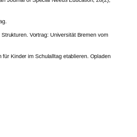
pean Journal of Special Needs Education, 28(2),
ag.
er Strukturen. Vortrag: Universität Bremen vom
 für Kinder im Schulalltag etablieren. Opladen