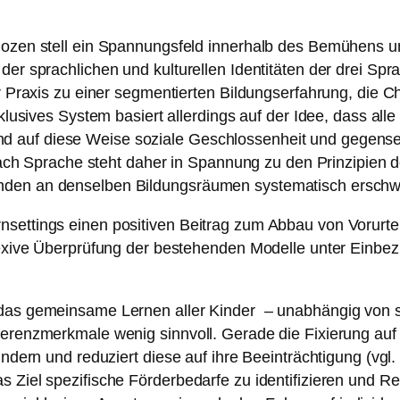
 Bozen stell ein Spannungsfeld innerhalb des Bemühens 
der sprachlichen und kulturellen Identitäten der drei Spr
der Praxis zu einer segmentierten Bildungserfahrung, die
inklusives System basiert allerdings auf der Idee, dass al
 auf diese Weise soziale Geschlossenheit und gegenseit
g nach Sprache steht daher in Spannung zu den Prinzipien 
enden an denselben Bildungsräumen systematisch erschw
settings einen positiven Beitrag zum Abbau von Vorurteil
eflexive Überprüfung der bestehenden Modelle unter Einb
 das gemeinsame Lernen aller Kinder
– unabhängig von s
erenzmerkmale wenig sinnvoll. Gerade die Fixierung auf m
indern und reduziert diese auf ihre Beeinträchtigung (vgl.
 Ziel spezifische Förderbedarfe zu identifizieren und Re