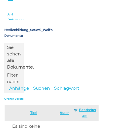
4
Alle
Dokumente
Medienbildung_SoSe15_Wolf’s
Dokumente
Sie
sehen
alle
Dokumente.
Filter
nach:
Anhänge
Suchen
Schlagwort
Ordner verstecken
Bearbeitet
Has
Titel
Autor
am
attachment
Es sind keine