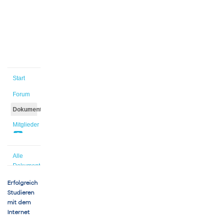
Sie
unter
http://blogs.uni-
bremen.de/estudi/
Start
Forum
Dokumente
Mitglieder
7
Alle
Dokumente
Erfolgreich
Studieren
mit dem
Internet