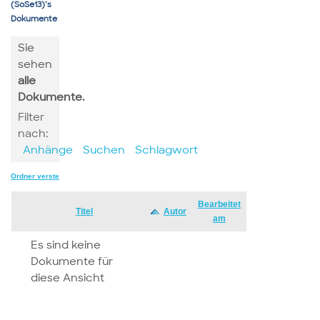
(SoSe13)’s
Dokumente
Sie
sehen
alle
Dokumente.
Filter
nach:
Anhänge
Suchen
Schlagwort
Ordner verstecken
Bearbeitet
Has
Titel
Autor
am
attachment
Es sind keine
Dokumente für
diese Ansicht