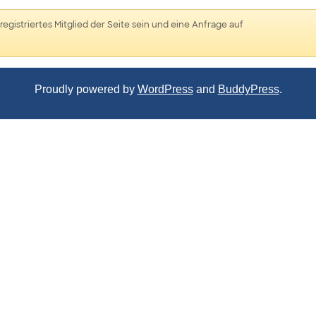
registriertes Mitglied der Seite sein und eine Anfrage auf
Proudly powered by
WordPress
and
BuddyPress
.