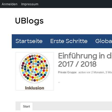
Anmelden
Impressum
Startseite
Erste Schritte
Global
Einführung in di
2017 / 2018
Private Gruppe
active vor 2 Monaten, 3 W
…
Start