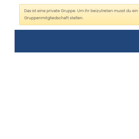
Das ist eine private Gruppe. Um ihr beizutreten musst du ein 
Gruppenmitgliedschaft stellen.