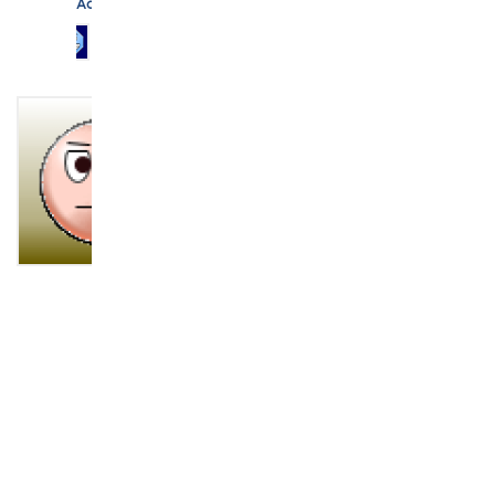
Admins
email
Öffentliche
Gruppe
active
vor
2 Jahren,
1 Monat
edu
账
号，
edu
邮
箱，
留
学
推
荐
信
留