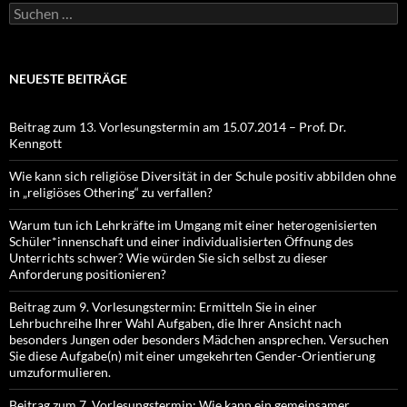
Suchen
nach:
NEUESTE BEITRÄGE
Beitrag zum 13. Vorlesungstermin am 15.07.2014 – Prof. Dr.
Kenngott
Wie kann sich religiöse Diversität in der Schule positiv abbilden ohne
in „religiöses Othering“ zu verfallen?
Warum tun ich Lehrkräfte im Umgang mit einer heterogenisierten
Schüler*innenschaft und einer individualisierten Öffnung des
Unterrichts schwer? Wie würden Sie sich selbst zu dieser
Anforderung positionieren?
Beitrag zum 9. Vorlesungstermin: Ermitteln Sie in einer
Lehrbuchreihe Ihrer Wahl Aufgaben, die Ihrer Ansicht nach
besonders Jungen oder besonders Mädchen ansprechen. Versuchen
Sie diese Aufgabe(n) mit einer umgekehrten Gender-Orientierung
umzuformulieren.
Beitrag zum 7. Vorlesungstermin: Wie kann ein gemeinsamer