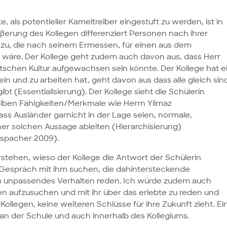
als potentieller Kameltreiber eingestuft zu werden, ist in
 Äußerung des Kollegen differenziert Personen nach ihrer
it zu, die nach seinem Ermessen, für einen aus dem
re. Der Kollege geht zudem auch davon aus, dass Herr
utschen Kultur aufgewachsen sein könnte. Der Kollege hat e
ein und zu arbeiten hat, geht davon aus dass alle gleich sin
bt (Essentialisierung). Der Kollege sieht die Schülerin
selben Fähigkeiten/Merkmale wie Herrn Yilmaz
ss Ausländer garnicht in der Lage seien, normale,
ner solchen Aussage ableiten (Hierarchisierung)
elspacher 2009).
rstehen, wieso der Kollege die Antwort der Schülerin
Gespräch mit ihm suchen, die dahintersteckende
in unpassendes Verhalten reden. Ich würde zudem auch
n aufzusuchen und mit ihr über das erlebte zu reden und
ollegen, keine weiteren Schlüsse für ihre Zukunft zieht. Ei
n der Schule und auch innerhalb des Kollegiums.