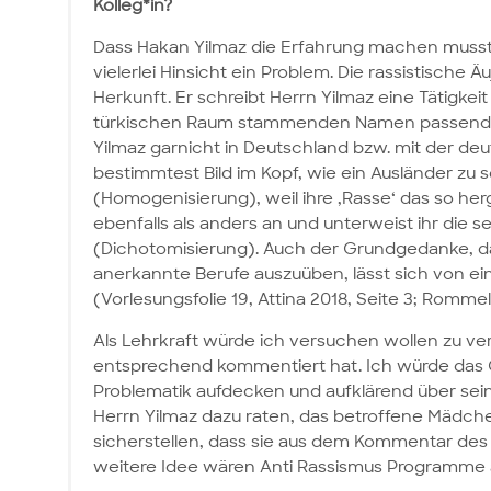
Kolleg*in?
Dass Hakan Yilmaz die Erfahrung machen musste, 
vielerlei Hinsicht ein Problem. Die rassistische
Herkunft. Er schreibt Herrn Yilmaz eine Tätigke
türkischen Raum stammenden Namen passend wä
Yilmaz garnicht in Deutschland bzw. mit der de
bestimmtest Bild im Kopf, wie ein Ausländer zu s
(Homogenisierung), weil ihre ‚Rasse‘ das so hergi
ebenfalls als anders an und unterweist ihr die 
(Dichotomisierung). Auch der Grundgedanke, da
anerkannte Berufe auszuüben, lässt sich von ei
(Vorlesungsfolie 19, Attina 2018, Seite 3; Romm
Als Lehrkraft würde ich versuchen wollen zu ve
entsprechend kommentiert hat. Ich würde das 
Problematik aufdecken und aufklärend über se
Herrn Yilmaz dazu raten, das betroffene Mädche
sicherstellen, dass sie aus dem Kommentar des K
weitere Idee wären Anti Rassismus Programme a