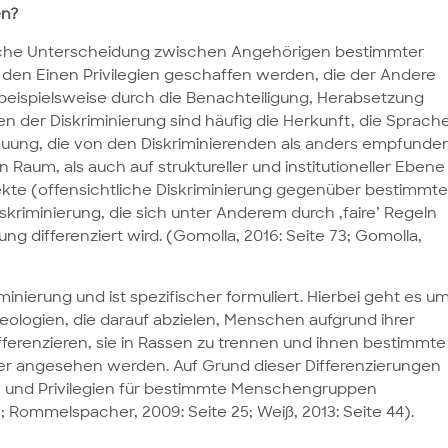
en?
solche Unterscheidung zwischen Angehörigen bestimmter
en Einen Privilegien geschaffen werden, die der Andere
eispielsweise durch die Benachteiligung, Herabsetzung
der Diskriminierung sind häufig die Herkunft, die Sprache
hauung, die von den Diskriminierenden als anders empfunde
Raum, als auch auf struktureller und institutioneller Ebene
ekte (offensichtliche Diskriminierung gegenüber bestimmt
kriminierung, die sich unter Anderem durch ‚faire’ Regeln
rung differenziert wird. (Gomolla, 2016: Seite 73; Gomolla,
minierung und ist spezifischer formuliert. Hierbei geht es u
eologien, die darauf abzielen, Menschen aufgrund ihrer
ifferenzieren, sie in Rassen zu trennen und ihnen bestimmte
ger angesehen werden. Auf Grund dieser Differenzierungen
 und Privilegien für bestimmte Menschengruppen
; Rommelspacher, 2009: Seite 25; Weiß, 2013: Seite 44).