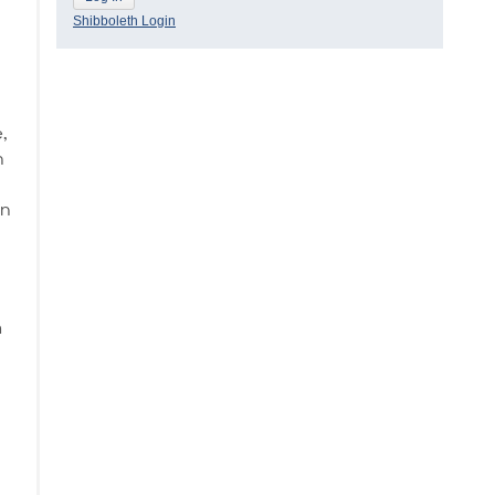
Shibboleth Login
,
n
en
m