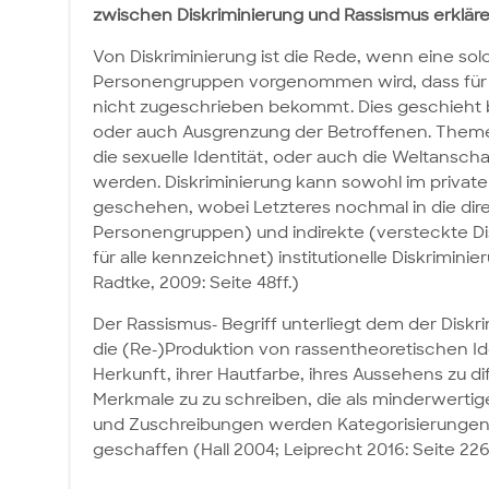
zwischen Diskriminierung und Rassismus erklär
Von Diskriminierung ist die Rede, wenn eine 
Personengruppen vorgenommen wird, dass für d
nicht zugeschrieben bekommt. Dies geschieht b
oder auch Ausgrenzung der Betroffenen. Themen 
die sexuelle Identität, oder auch die Weltansc
werden. Diskriminierung kann sowohl im privaten 
geschehen, wobei Letzteres nochmal in die dir
Personengruppen) und indirekte (versteckte Dis
für alle kennzeichnet) institutionelle Diskriminie
Radtke, 2009: Seite 48ff.)
Der Rassismus- Begriff unterliegt dem der Diskri
die (Re-)Produktion von rassentheoretischen Id
Herkunft, ihrer Hautfarbe, ihres Aussehens zu d
Merkmale zu zu schreiben, die als minderwerti
und Zuschreibungen werden Kategorisierungen
geschaffen (Hall 2004; Leiprecht 2016: Seite 226