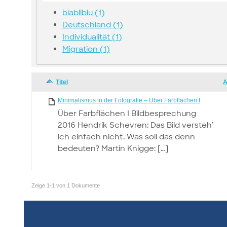
blabliblu (1)
Deutschland (1)
Individualität (1)
Migration (1)
Has
Titel
A
attachment
Minimalismus in der Fotografie – Über Farbflächen I
Über Farbflächen I Bildbesprechung
2016 Hendrik Schevren: Das Bild versteh’
ich einfach nicht. Was soll das denn
bedeuten? Martin Knigge: […]
Zeige 1-1 von 1 Dokumente