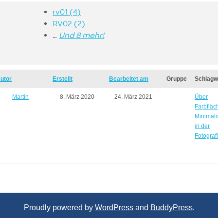
rv01 (4)
RV02 (2)
…
Und 8 mehr!
utor
Erstellt
Bearbeitet am
Gruppe
Schlagw
Martin
8. März 2020
24. März 2021
Über
Farbfläc
Minimal
in der
Fotograf
Proudly powered by
WordPress
and
BuddyPress
.