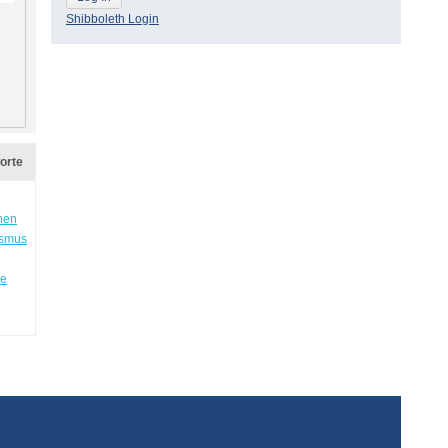
Shibboleth Login
orte
hen
ismus
ie